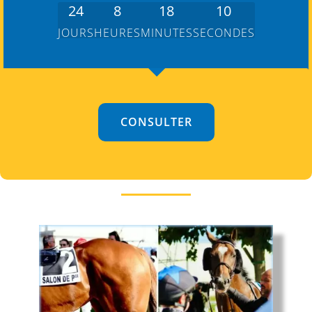
24
8
18
9
JOURS
HEURES
MINUTES
SECONDES
CONSULTER